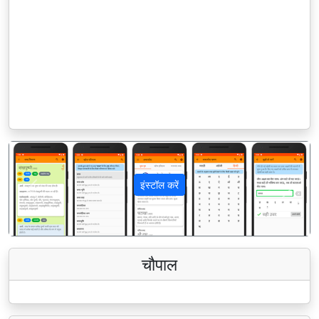
इंस्टॉल करें
पिछला
अगला
चौपाल