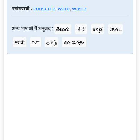
पर्यायवाची :
consume
,
ware
,
waste
अन्य भाषाओं में अनुवाद :
తెలుగు
हिन्दी
ಕನ್ನಡ
ଓଡ଼ିଆ
मराठी
বাংলা
தமிழ்
മലയാളം