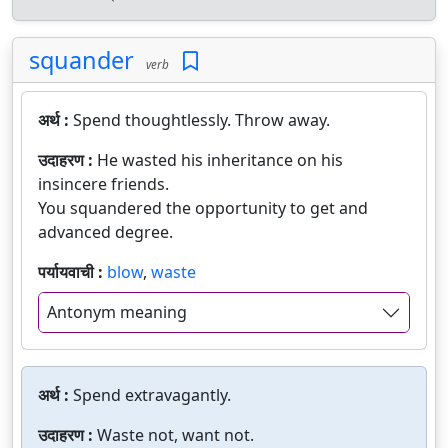
squander
verb
अर्थ :
Spend thoughtlessly. Throw away.
उदाहरण :
He wasted his inheritance on his
insincere friends.
You squandered the opportunity to get and
advanced degree.
पर्यायवाची :
blow
,
waste
Antonym meaning
अर्थ :
Spend extravagantly.
उदाहरण :
Waste not, want not.