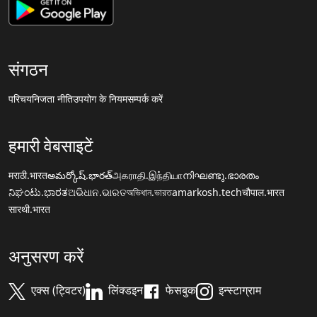
संगठन
परिचय
निजता नीति
उपयोग के नियम
सम्पर्क करें
हमारी वेबसाइटें
मराठी.भारत
అమర్కోష్.భారత్
அகராதி.இந்தியா
നിഘണ്ടു.ഭാരതം
ನಿಘಂಟು.ಭಾರತ
ଅଭିଧାନ.ଭାରତ
অভিধান.ভারত
amarkosh.tech
चौपाल.भारत
सारथी.भारत
अनुसरण करें
एक्स (ट्विटर)
लिंक्डइन
फेसबुक
इन्स्टाग्राम