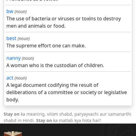
bw
(noun)
The use of bacteria or viruses or toxins to destroy
men and animals or food.
best
(noun)
The supreme effort one can make.
nanny
(noun)
A woman who is the custodian of children.
act
(noun)
A legal document codifying the result of
deliberations of a committee or society or legislative
body.
Stay on
ka meaning, vilom shabd, paryayvachi aur samanarthi
shabd in Hindi.
Stay on
ka matlab kya hota hai?