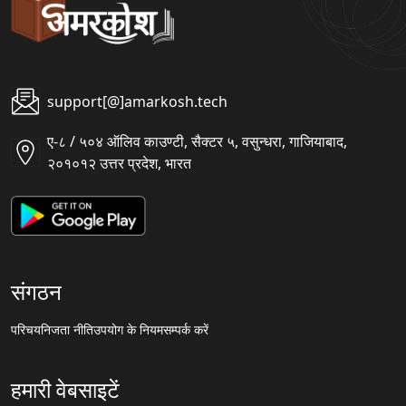
support[@]amarkosh.tech
ए-८ / ५०४ ऑलिव काउण्टी, सैक्टर ५, वसुन्धरा, गाजियाबाद,
२०१०१२ उत्तर प्रदेश, भारत
संगठन
परिचय
निजता नीति
उपयोग के नियम
सम्पर्क करें
हमारी वेबसाइटें