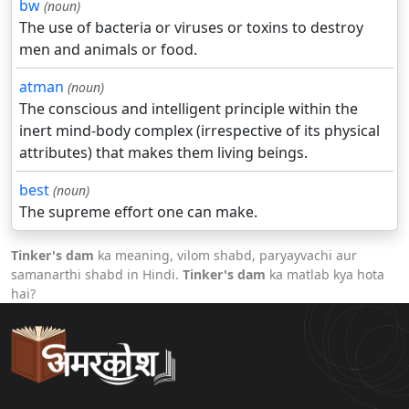
bw
(noun)
The use of bacteria or viruses or toxins to destroy
men and animals or food.
atman
(noun)
The conscious and intelligent principle within the
inert mind-body complex (irrespective of its physical
attributes) that makes them living beings.
best
(noun)
The supreme effort one can make.
Tinker's dam
ka meaning, vilom shabd, paryayvachi aur
samanarthi shabd in Hindi.
Tinker's dam
ka matlab kya hota
hai?