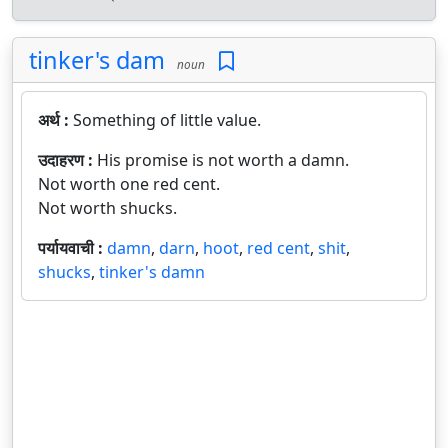
tinker's dam
noun
अर्थ :
Something of little value.
उदाहरण :
His promise is not worth a damn.
Not worth one red cent.
Not worth shucks.
पर्यायवाची :
damn
,
darn
,
hoot
,
red cent
,
shit
,
shucks
,
tinker's damn