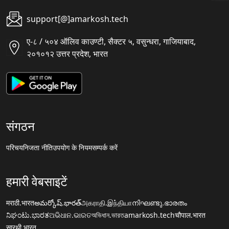
support[@]amarkosh.tech
ए-८ / ५०४ ऑलिव काउण्टी, सैक्टर ५, वसुन्धरा, गाजियाबाद,
२०१०१२ उत्तर प्रदेश, भारत
संगठन
परिचय
निजता नीति
उपयोग के नियम
सम्पर्क करें
हमारी वेबसाइटें
मराठी.भारत
అమర్కోష్.భారత్
அகராதி.இந்தியா
നിഘണ്ടു.ഭാരതം
ನಿಘಂಟು.ಭಾರತ
ଅଭିଧାନ.ଭାରତ
অভিধান.ভারত
amarkosh.tech
चौपाल.भारत
सारथी.भारत