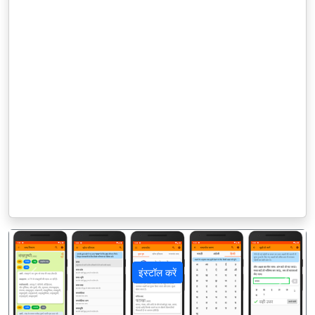
इंस्टॉल करें
पिछला
अगला