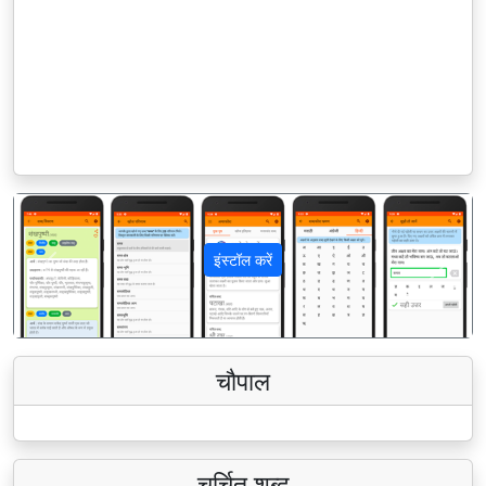
इंस्टॉल करें
पिछला
अगला
चौपाल
चर्चित शब्द