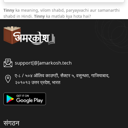
Tinny
ka meaning, vilom shabd, paryayvachi aur samanarthi
shabd in Hindi.
Tinny
ka matlab kya hota hai?
support[@]amarkosh.tech
ए-८ / ५०४ ऑलिव काउण्टी, सैक्टर ५, वसुन्धरा, गाजियाबाद,
२०१०१२ उत्तर प्रदेश, भारत
संगठन