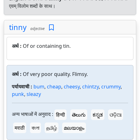
एवम् विलोम शब्दों के साथ।
tinny
adjective
अर्थ :
Of or containing tin.
अर्थ :
Of very poor quality. Flimsy.
पर्यायवाची :
bum
,
cheap
,
cheesy
,
chintzy
,
crummy
,
punk
,
sleazy
अन्य भाषाओं में अनुवाद :
हिन्दी
తెలుగు
ಕನ್ನಡ
ଓଡ଼ିଆ
मराठी
বাংলা
தமிழ்
മലയാളം