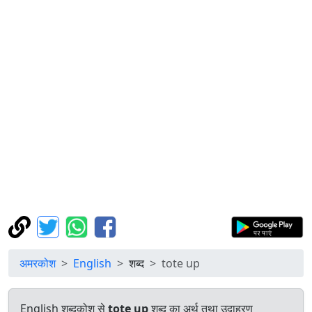
अमरकोश
English
शब्द
tote up
English शब्दकोश से
tote up
शब्द का अर्थ तथा उदाहरण