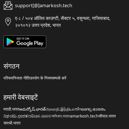
support[@]amarkosh.tech
ए-८ / ५०४ ऑलिव काउण्टी, सैक्टर ५, वसुन्धरा, गाजियाबाद,
२०१०१२ उत्तर प्रदेश, भारत
संगठन
परिचय
निजता नीति
उपयोग के नियम
सम्पर्क करें
हमारी वेबसाइटें
मराठी.भारत
అమర్కోష్.భారత్
அகராதி.இந்தியா
നിഘണ്ടു.ഭാരതം
ನಿಘಂಟು.ಭಾರತ
ଅଭିଧାନ.ଭାରତ
অভিধান.ভারত
amarkosh.tech
चौपाल.भारत
सारथी.भारत