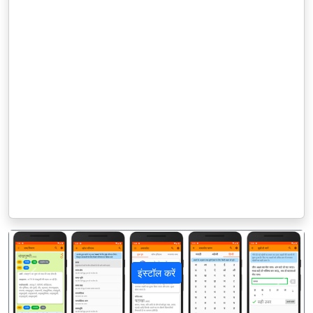
इंस्टॉल करें
पिछला
अगला