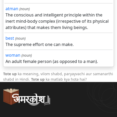
atman
(noun)
The conscious and intelligent principle within the
inert mind-body complex (irrespective of its physical
attributes) that makes them living beings.
best
(noun)
The supreme effort one can make.
woman
(noun)
An adult female person (as opposed to a man).
Tote up
ka meaning, vilom shabd, paryayvachi aur samanarthi
shabd in Hindi.
Tote up
ka matlab kya hota hai?