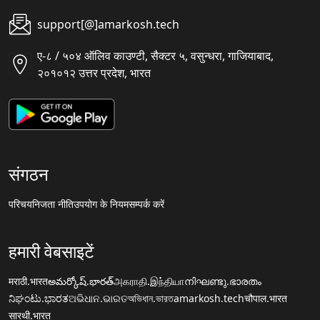
support[@]amarkosh.tech
ए-८ / ५०४ ऑलिव काउण्टी, सैक्टर ५, वसुन्धरा, गाजियाबाद,
२०१०१२ उत्तर प्रदेश, भारत
संगठन
परिचय
निजता नीति
उपयोग के नियम
सम्पर्क करें
हमारी वेबसाइटें
मराठी.भारत
అమర్కోష్.భారత్
அகராதி.இந்தியா
നിഘണ്ടു.ഭാരതം
ನಿಘಂಟು.ಭಾರತ
ଅଭିଧାନ.ଭାରତ
অভিধান.ভারত
amarkosh.tech
चौपाल.भारत
सारथी.भारत