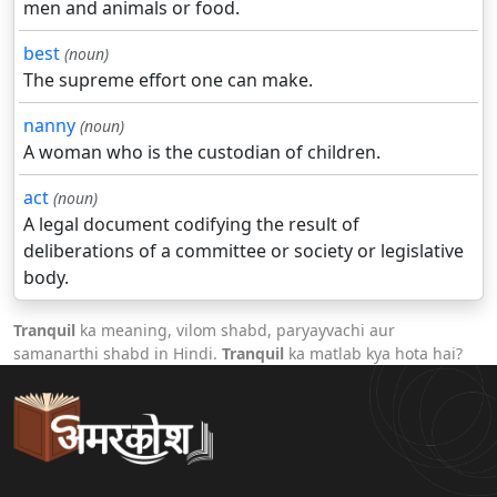
men and animals or food.
best
(noun)
The supreme effort one can make.
nanny
(noun)
A woman who is the custodian of children.
act
(noun)
A legal document codifying the result of
deliberations of a committee or society or legislative
body.
Tranquil
ka meaning, vilom shabd, paryayvachi aur
samanarthi shabd in Hindi.
Tranquil
ka matlab kya hota hai?