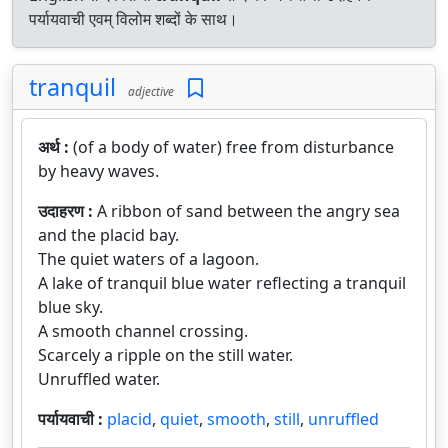
पर्यायवाची एवम् विलोम शब्दों के साथ।
tranquil
adjective
अर्थ :
(of a body of water) free from disturbance
by heavy waves.
उदाहरण :
A ribbon of sand between the angry sea
and the placid bay.
The quiet waters of a lagoon.
A lake of tranquil blue water reflecting a tranquil
blue sky.
A smooth channel crossing.
Scarcely a ripple on the still water.
Unruffled water.
पर्यायवाची :
placid
,
quiet
,
smooth
,
still
,
unruffled