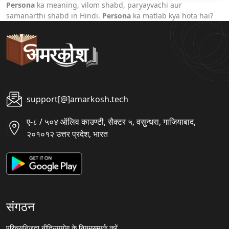
Persona
ka meaning, vilom shabd, paryayvachi aur
samanarthi shabd in Hindi.
Persona
ka matlab kya hota hai?
support[@]amarkosh.tech
ए-८ / ५०४ ऑलिव काउण्टी, सैक्टर ५, वसुन्धरा, गाजियाबाद,
२०१०१२ उत्तर प्रदेश, भारत
संगठन
परिचय
निजता नीति
उपयोग के नियम
सम्पर्क करें