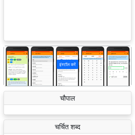
इंस्टॉल करें
पिछला
अगला
चौपाल
चर्चित शब्द