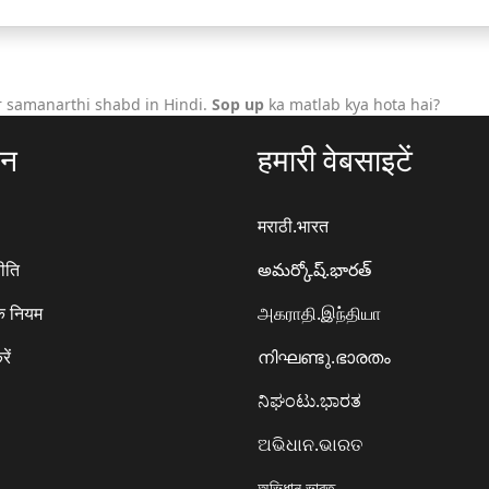
r samanarthi shabd in Hindi.
Sop up
ka matlab kya hota hai?
ठन
हमारी वेबसाइटें
मराठी.भारत
ीति
అమర్కోష్.భారత్
े नियम
அகராதி.இந்தியா
रें
നിഘണ്ടു.ഭാരതം
ನಿಘಂಟು.ಭಾರತ
ଅଭିଧାନ.ଭାରତ
অভিধান.ভারত