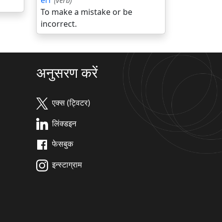
err
(verb)
To make a mistake or be
incorrect.
अनुसरण करें
एक्स (ट्विटर)
लिंक्डइन
फेसबुक
इन्स्टाग्राम