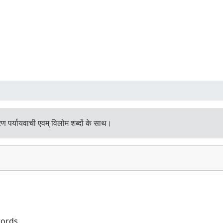
ण पर्यायवाची एवम् विलोम शब्दों के साथ।
words.