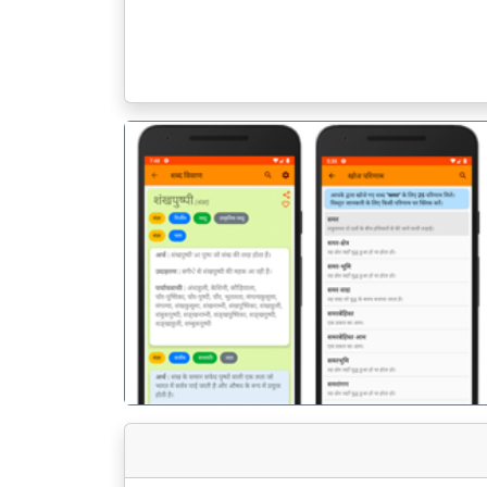
पिछला