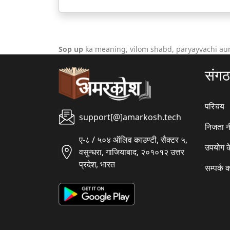
Sop up
ka meaning, vilom shabd, paryayvachi au
संग
परिचय
support[@]amarkosh.tech
निजता न
ए-८ / ५०४ ऑलिव काउण्टी, सैक्टर ५,
उपयोग क
वसुन्धरा, गाजियाबाद, २०१०१२ उत्तर
प्रदेश, भारत
सम्पर्क क