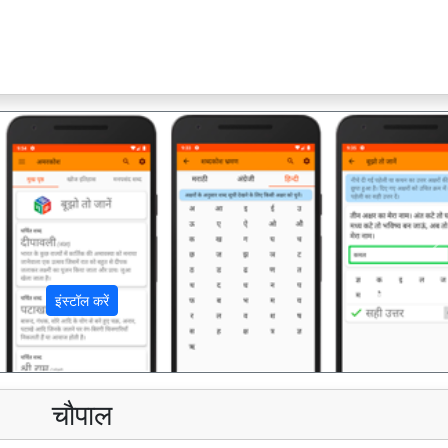
अ
इंस्टॉल करें
चौपाल