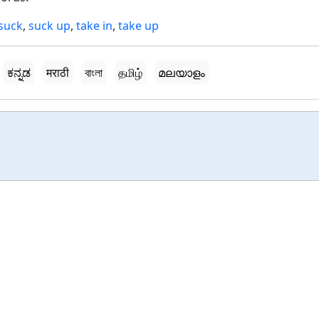
suck
,
suck up
,
take in
,
take up
ಕನ್ನಡ
मराठी
বাংলা
தமிழ்
മലയാളം