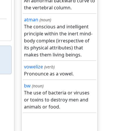
An abnormal backward curve to
the vertebral column.
atman
(noun)
The conscious and intelligent
principle within the inert mind-
body complex (irrespective of
its physical attributes) that
makes them living beings.
vowelize
(verb)
Pronounce as a vowel.
bw
(noun)
The use of bacteria or viruses
or toxins to destroy men and
animals or food.