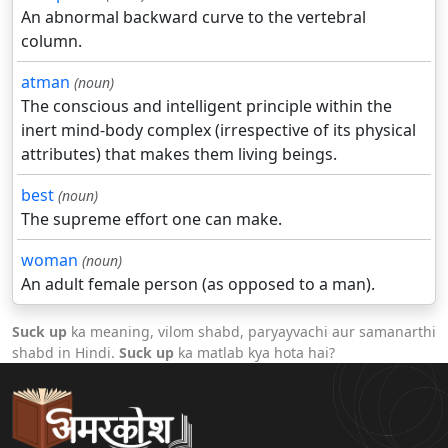
An abnormal backward curve to the vertebral
column.
atman
(noun)
The conscious and intelligent principle within the
inert mind-body complex (irrespective of its physical
attributes) that makes them living beings.
best
(noun)
The supreme effort one can make.
woman
(noun)
An adult female person (as opposed to a man).
Suck up
ka meaning, vilom shabd, paryayvachi aur samanarthi
shabd in Hindi.
Suck up
ka matlab kya hota hai?