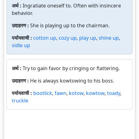
अर्थ :
Ingratiate oneself to. Often with insincere
behavior.
उदाहरण :
She is playing up to the chairman.
पर्यायवाची :
cotton up
,
cozy up
,
play up
,
shine up
,
sidle up
अर्थ :
Try to gain favor by cringing or flattering.
उदाहरण :
He is always kowtowing to his boss.
पर्यायवाची :
bootlick
,
fawn
,
kotow
,
kowtow
,
toady
,
truckle