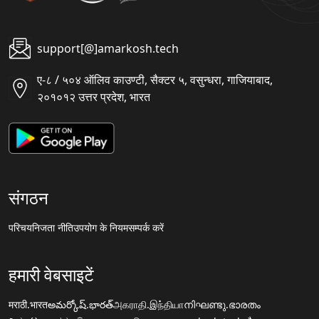
support[@]amarkosh.tech
ए-८ / ५०४ ऑलिव काउण्टी, सैक्टर ५, वसुन्धरा, गाजियाबाद,
२०१०१२ उत्तर प्रदेश, भारत
संगठन
परिचय
निजता नीति
उपयोग के नियम
सम्पर्क करें
हमारी वेबसाइटें
मराठी.भारत
అమర్కోష్.భారత్
அகராதி.இந்தியா
നിഘണ്ടു.ഭാരതം