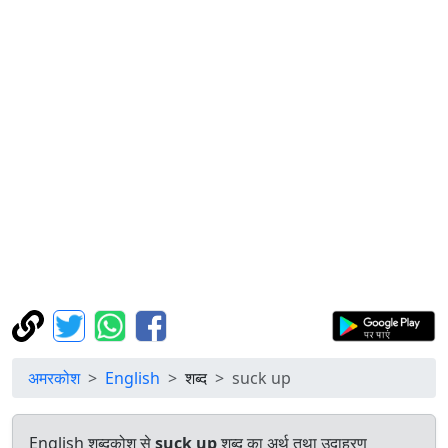
अमरकोश
English
शब्द
suck up
English शब्दकोश से
suck up
शब्द का अर्थ तथा उदाहरण