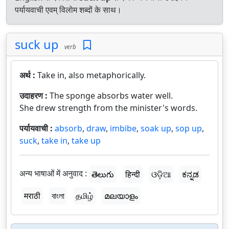
पर्यायवाची एवम् विलोम शब्दों के साथ।
suck up
verb
अर्थ :
Take in, also metaphorically.
उदाहरण :
The sponge absorbs water well.
She drew strength from the minister's words.
पर्यायवाची :
absorb
,
draw
,
imbibe
,
soak up
,
sop up
,
suck
,
take in
,
take up
अन्य भाषाओं में अनुवाद :
తెలుగు
हिन्दी
ଓଡ଼ିଆ
ಕನ್ನಡ
मराठी
বাংলা
தமிழ்
മലയാളം