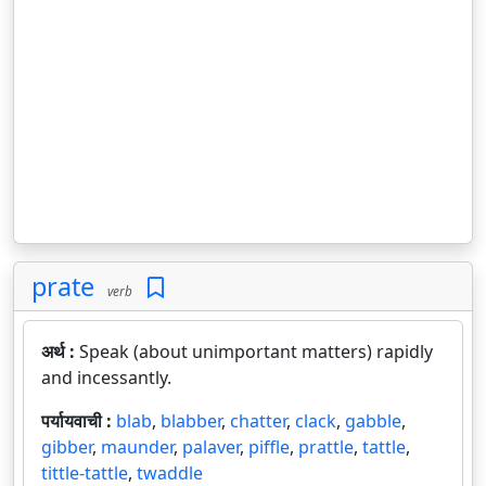
prate
verb
अर्थ :
Speak (about unimportant matters) rapidly
and incessantly.
पर्यायवाची :
blab
,
blabber
,
chatter
,
clack
,
gabble
,
gibber
,
maunder
,
palaver
,
piffle
,
prattle
,
tattle
,
tittle-tattle
,
twaddle