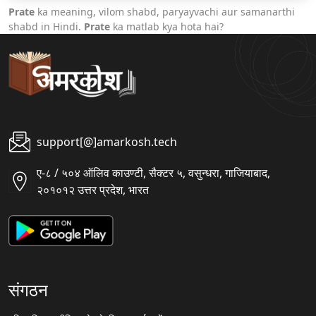
Prate
ka meaning, vilom shabd, paryayvachi aur samanarthi
shabd in Hindi.
Prate
ka matlab kya hota hai?
support[@]amarkosh.tech
ए-८ / ५०४ ऑलिव काउण्टी, सैक्टर ५, वसुन्धरा, गाजियाबाद,
२०१०१२ उत्तर प्रदेश, भारत
संगठन