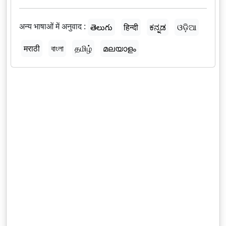
अन्य भाषाओं में अनुवाद :
తెలుగు
हिन्दी
ಕನ್ನಡ
ଓଡ଼ିଆ
मराठी
বাংলা
தமிழ்
മലയാളം