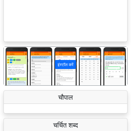
इंस्टॉल करें
पिछला
अगला
चौपाल
चर्चित शब्द