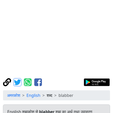
अमरकोश
English
शब्द
blabber
English शब्दकोश से
blabber
शब्द का अर्थ तथा उदाहरण