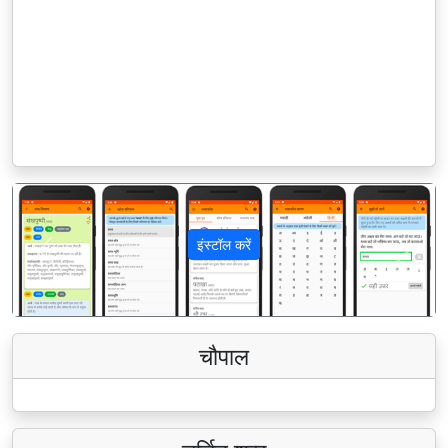
इंस्टॉल करें
पिछला
अगला
चौपाल