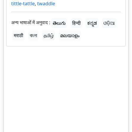
tittle-tattle
,
twaddle
अन्य भाषाओं में अनुवाद :
తెలుగు
हिन्दी
ಕನ್ನಡ
ଓଡ଼ିଆ
मराठी
বাংলা
தமிழ்
മലയാളം