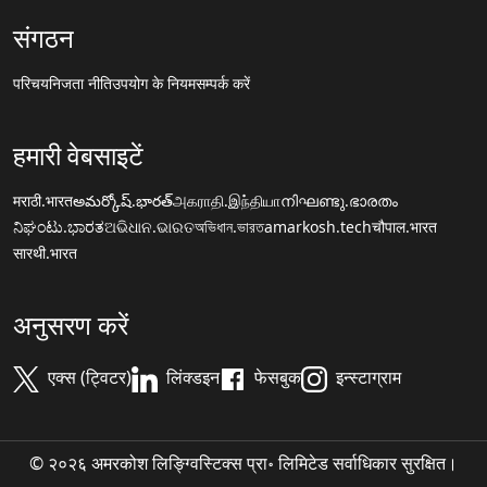
संगठन
परिचय
निजता नीति
उपयोग के नियम
सम्पर्क करें
हमारी वेबसाइटें
मराठी.भारत
అమర్కోష్.భారత్
அகராதி.இந்தியா
നിഘണ്ടു.ഭാരതം
ನಿಘಂಟು.ಭಾರತ
ଅଭିଧାନ.ଭାରତ
অভিধান.ভারত
amarkosh.tech
चौपाल.भारत
सारथी.भारत
अनुसरण करें
एक्स (ट्विटर)
लिंक्डइन
फेसबुक
इन्स्टाग्राम
© २०२६ अमरकोश लिङ्ग्विस्टिक्स प्रा॰ लिमिटेड सर्वाधिकार सुरक्षित।