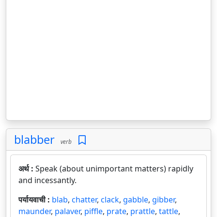
blabber
verb
अर्थ :
Speak (about unimportant matters) rapidly
and incessantly.
पर्यायवाची :
blab
,
chatter
,
clack
,
gabble
,
gibber
,
maunder
,
palaver
,
piffle
,
prate
,
prattle
,
tattle
,