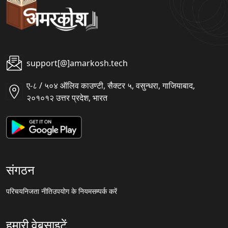
support[@]amarkosh.tech
ए-८ / ५०४ ऑलिव काउण्टी, सैक्टर ५, वसुन्धरा, गाजियाबाद,
२०१०१२ उत्तर प्रदेश, भारत
संगठन
परिचय
निजता नीति
उपयोग के नियम
सम्पर्क करें
हमारी वेबसाइटें