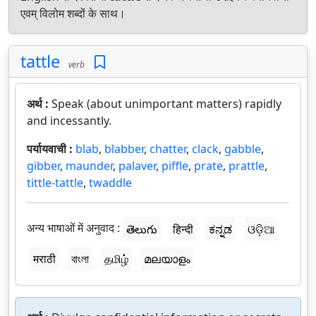
एवम् विलोम शब्दों के साथ।
tattle
verb
अर्थ :
Speak (about unimportant matters) rapidly
and incessantly.
पर्यायवाची :
blab
,
blabber
,
chatter
,
clack
,
gabble
,
gibber
,
maunder
,
palaver
,
piffle
,
prate
,
prattle
,
tittle-tattle
,
twaddle
अन्य भाषाओं में अनुवाद :
తెలుగు
हिन्दी
ಕನ್ನಡ
ଓଡ଼ିଆ
मराठी
বাংলা
தமிழ்
മലയാളം