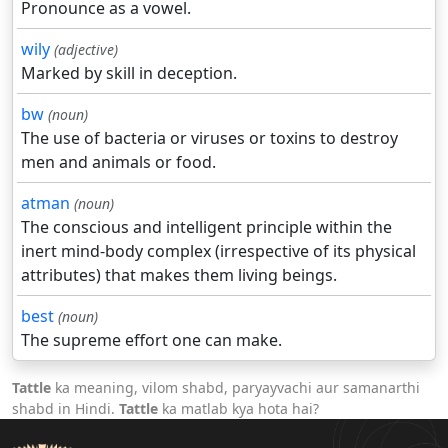
Pronounce as a vowel.
wily
(adjective)
Marked by skill in deception.
bw
(noun)
The use of bacteria or viruses or toxins to destroy
men and animals or food.
atman
(noun)
The conscious and intelligent principle within the
inert mind-body complex (irrespective of its physical
attributes) that makes them living beings.
best
(noun)
The supreme effort one can make.
Tattle
ka meaning, vilom shabd, paryayvachi aur samanarthi
shabd in Hindi.
Tattle
ka matlab kya hota hai?