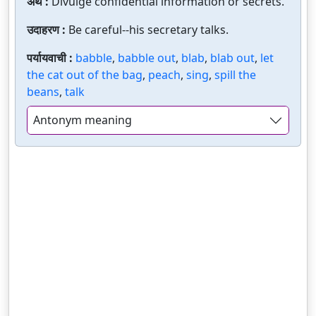
अर्थ :
Divulge confidential information or secrets.
उदाहरण :
Be careful--his secretary talks.
पर्यायवाची :
babble
,
babble out
,
blab
,
blab out
,
let
the cat out of the bag
,
peach
,
sing
,
spill the
beans
,
talk
Antonym meaning