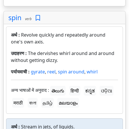
spin
verb
अर्थ :
Revolve quickly and repeatedly around
one's own axis.
उदाहरण :
The dervishes whirl around and around
without getting dizzy.
पर्यायवाची :
gyrate
,
reel
,
spin around
,
whirl
अन्य भाषाओं में अनुवाद :
తెలుగు
हिन्दी
ಕನ್ನಡ
ଓଡ଼ିଆ
मराठी
বাংলা
தமிழ்
മലയാളം
अर्थ :
Stream in jets, of liquids.