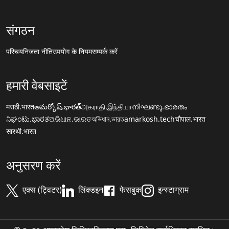
संगठन
परिचय
निजता नीति
उपयोग के नियम
सम्पर्क करें
हमारी वेबसाइटें
मराठी.भारत
అమర్కోష్.భారత్
அகராதி.இந்தியா
നിഘണ്ടു.ഭാരതം
ನಿಘಂಟು.ಭಾರತ
ଅଭିଧାନ.ଭାରତ
অভিধান.ভারত
amarkosh.tech
चौपाल.भारत
सारथी.भारत
अनुसरण करें
एक्स (ट्विटर)
लिंक्डइन
फेसबुक
इन्स्टाग्राम