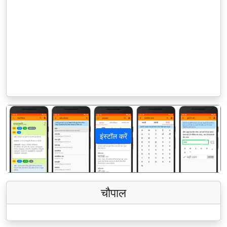
इंस्टॉल करें
पिछला
अगला
चौपाल