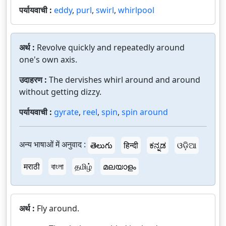
पर्यायवाची :
eddy
,
purl
,
swirl
,
whirlpool
अर्थ :
Revolve quickly and repeatedly around
one's own axis.
उदाहरण :
The dervishes whirl around and around
without getting dizzy.
पर्यायवाची :
gyrate
,
reel
,
spin
,
spin around
अन्य भाषाओं में अनुवाद :
తెలుగు
हिन्दी
ಕನ್ನಡ
ଓଡ଼ିଆ
मराठी
বাংলা
தமிழ்
മലയാളം
अर्थ :
Fly around.