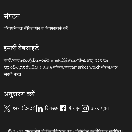
संगठन
परिचय
निजता नीति
उपयोग के नियम
सम्पर्क करें
हमारी वेबसाइटें
मराठी.भारत
అమర్కోష్.భారత్
அகராதி.இந்தியா
നിഘണ്ടു.ഭാരതം
ನಿಘಂಟು.ಭಾರತ
ଅଭିଧାନ.ଭାରତ
অভিধান.ভারত
amarkosh.tech
चौपाल.भारत
सारथी.भारत
अनुसरण करें
एक्स (ट्विटर)
लिंक्डइन
फेसबुक
इन्स्टाग्राम
© २०२६ अमरकोश लिङ्ग्विस्टिक्स प्रा॰ लिमिटेड सर्वाधिकार सुरक्षित।