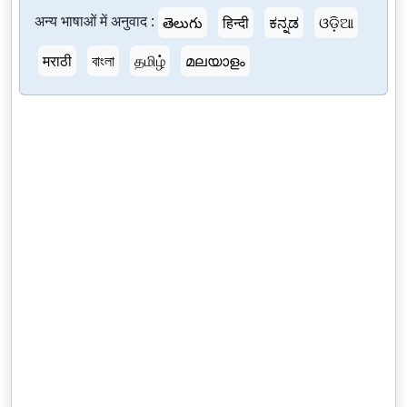
अन्य भाषाओं में अनुवाद :
తెలుగు
हिन्दी
ಕನ್ನಡ
ଓଡ଼ିଆ
मराठी
বাংলা
தமிழ்
മലയാളം