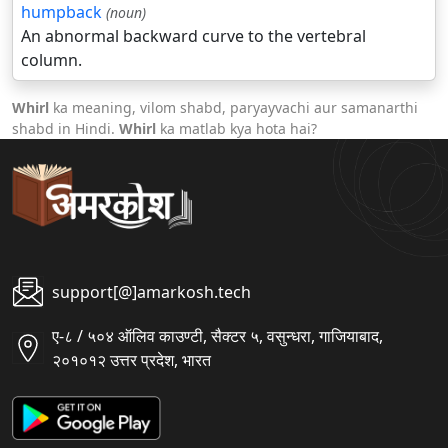
humpback
(noun)
An abnormal backward curve to the vertebral
column.
Whirl
ka meaning, vilom shabd, paryayvachi aur samanarthi
shabd in Hindi.
Whirl
ka matlab kya hota hai?
support[@]amarkosh.tech
ए-८ / ५०४ ऑलिव काउण्टी, सैक्टर ५, वसुन्धरा, गाजियाबाद,
२०१०१२ उत्तर प्रदेश, भारत