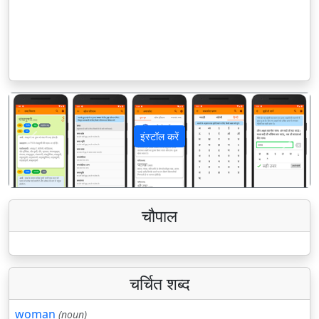
इंस्टॉल करें
पिछला
अगला
चौपाल
चर्चित शब्द
woman
(noun)