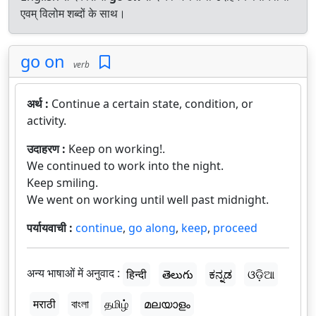
एवम् विलोम शब्दों के साथ।
go on
verb
अर्थ :
Continue a certain state, condition, or
activity.
उदाहरण :
Keep on working!.
We continued to work into the night.
Keep smiling.
We went on working until well past midnight.
पर्यायवाची :
continue
,
go along
,
keep
,
proceed
अन्य भाषाओं में अनुवाद :
हिन्दी
తెలుగు
ಕನ್ನಡ
ଓଡ଼ିଆ
मराठी
বাংলা
தமிழ்
മലയാളം