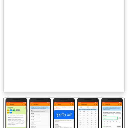
इंस्टॉल करें
पिछला
अगला