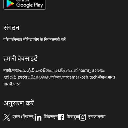
संगठन
परिचय
निजता नीति
उपयोग के नियम
सम्पर्क करें
हमारी वेबसाइटें
मराठी.भारत
అమర్కోష్.భారత్
அகராதி.இந்தியா
നിഘണ്ടു.ഭാരതം
ನಿಘಂಟು.ಭಾರತ
ଅଭିଧାନ.ଭାରତ
অভিধান.ভারত
amarkosh.tech
चौपाल.भारत
सारथी.भारत
अनुसरण करें
एक्स (ट्विटर)
लिंक्डइन
फेसबुक
इन्स्टाग्राम