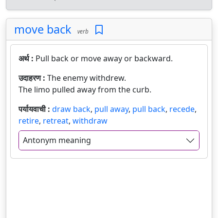
move back
verb
अर्थ :
Pull back or move away or backward.
उदाहरण :
The enemy withdrew.
The limo pulled away from the curb.
पर्यायवाची :
draw back
,
pull away
,
pull back
,
recede
,
retire
,
retreat
,
withdraw
Antonym meaning