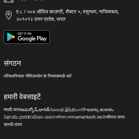
ए-८ / ५०४ ऑलिव काउण्टी, सैक्टर ५, वसुन्धरा, गाजियाबाद,
२०१०१२ उत्तर प्रदेश, भारत
संगठन
परिचय
निजता नीति
उपयोग के नियम
सम्पर्क करें
हमारी वेबसाइटें
मराठी.भारत
అమర్కోష్.భారత్
அகராதி.இந்தியா
നിഘണ്ടു.ഭാരതം
ನಿಘಂಟು.ಭಾರತ
ଅଭିଧାନ.ଭାରତ
অভিধান.ভারত
amarkosh.tech
चौपाल.भारत
सारथी.भारत