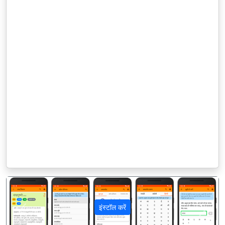
इंस्टॉल करें
पिछला
अगला