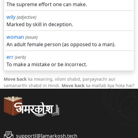
The supreme effort one can make.
wily
(adjective)
Marked by skill in deception.
woman
(noun)
An adult female person (as opposed to a man).
err
(verb)
To make a mistake or be incorrect.
Move back
ka meaning, vilom shabd, paryayvachi aur
samanarthi shabd in Hindi.
Move back
ka matlab kya hota hai?
support[@]amarkosh.tech