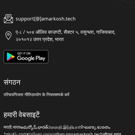
support[@]amarkosh.tech
ए-८ / ५०४ ऑलिव काउण्टी, सैक्टर ५, वसुन्धरा, गाजियाबाद,
२०१०१२ उत्तर प्रदेश, भारत
संगठन
परिचय
निजता नीति
उपयोग के नियम
सम्पर्क करें
हमारी वेबसाइटें
मराठी.भारत
అమర్కోష్.భారత్
அகராதி.இந்தியா
നിഘണ്ടു.ഭാരതം
ನಿಘಂಟು.ಭಾರತ
ଅଭିଧାନ.ଭାରତ
অভিধান.ভারত
amarkosh.tech
चौपाल.भारत