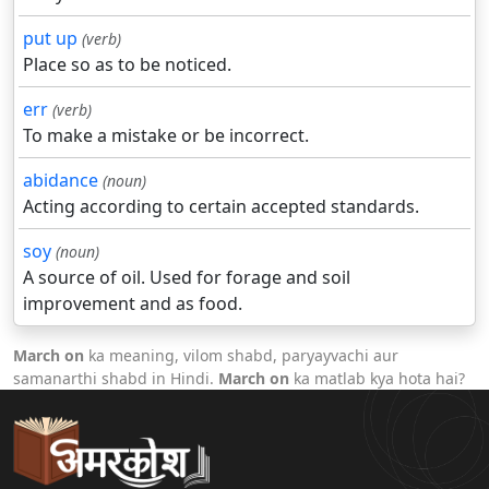
put up
(verb)
Place so as to be noticed.
err
(verb)
To make a mistake or be incorrect.
abidance
(noun)
Acting according to certain accepted standards.
soy
(noun)
A source of oil. Used for forage and soil
improvement and as food.
March on
ka meaning, vilom shabd, paryayvachi aur
samanarthi shabd in Hindi.
March on
ka matlab kya hota hai?